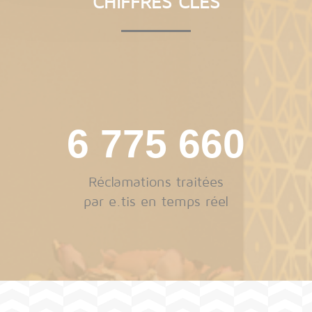
CHIFFRES CLÉS
9 635 162
Réclamations traitées
par e.tis en temps réel