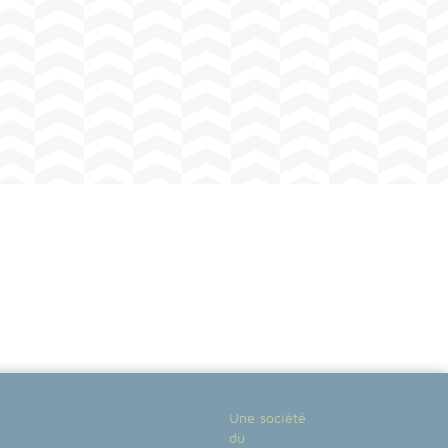
Une société
du