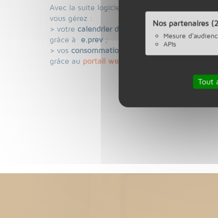
Avec la suite logicielle Maintotel complémentair
vous gérez :
Nos partenaires (2
> votre
calendrier de maintenance préventive
Mesure d'audien
grâce à
e.prev
;
APIs
> vos
consommations d’énergies
grâce au
portail web Noé.
Tout 