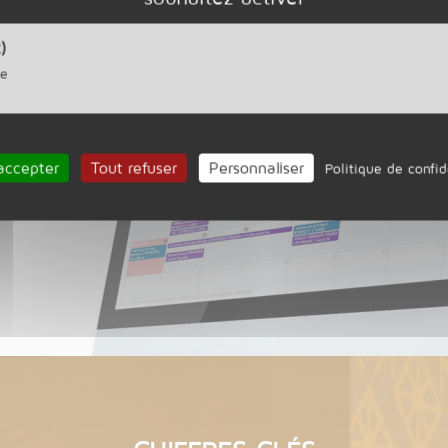
e à e.tis,
)
ce
accepter
Tout refuser
Personnaliser
Politique de confid