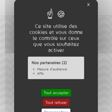
X
Masquer l
Ce site utilise des
cookies et vous donne
le contrôle sur ceux
que vous souhaitez
activer
Nos partenaires (2)
Mesure d'audience
APIs
Tout accepter
Tout refuser