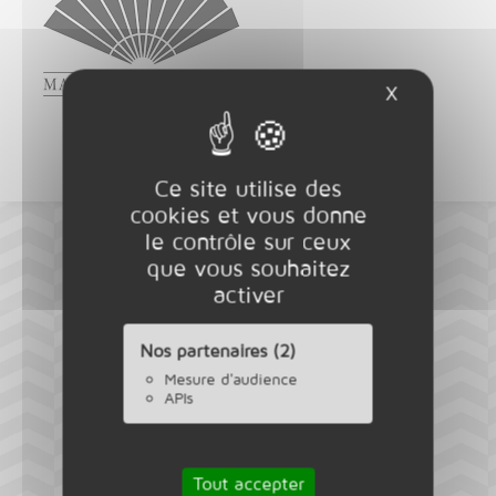
X
Masquer l
Ce site utilise des
cookies et vous donne
le contrôle sur ceux
que vous souhaitez
activer
Nos partenaires (2)
Mesure d'audience
APIs
Tout accepter