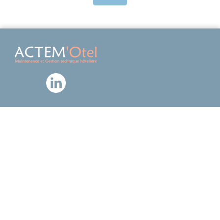
OÙ NOUS TROUVER
Ecoparc départemental de Saint Aunès | 25 rue de la
garriguette | 34130 SAINT AUNÈS
Tel:
04 67 82 18 97
CONTACT ET RECRUTEMENT