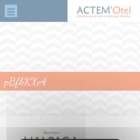
Panneau de gestion des cookies
pBfkKXe4