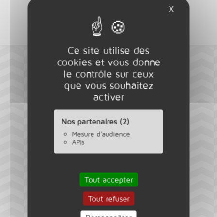
X
Masquer l
Ce site utilise des
cookies et vous donne
le contrôle sur ceux
que vous souhaitez
activer
Nos partenaires (2)
Mesure d'audience
APIs
Tout accepter
Tout refuser