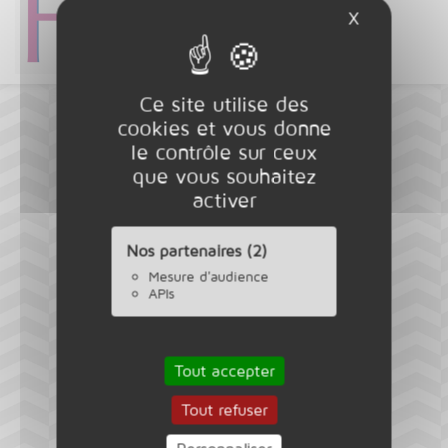
X
Masquer l
Ce site utilise des
cookies et vous donne
le contrôle sur ceux
que vous souhaitez
activer
Nos partenaires (2)
Mesure d'audience
APIs
Tout accepter
Tout refuser