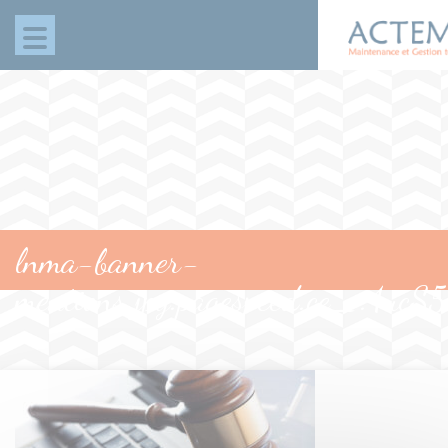
Panneau de gestion des cookies
lnma-banner-
mentions.jpg.pagespeed.ce_.4u